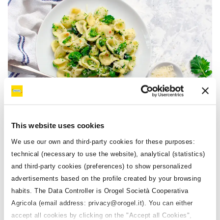
This website uses cookies
Alimenti e Proprietà
Cime di rapa: proprietà vincenti di
We use our own and third-party cookies for these purposes:
technical (necessary to use the website), analytical (statistics)
una piccola “farmacia naturale”
and third-party cookies (preferences) to show personalized
advertisements based on the profile created by your browsing
habits. The Data Controller is Orogel Società Cooperativa
Agricola (email address: privacy@orogel.it). You can either
accept all cookies by clicking on the "Accept all Cookies",