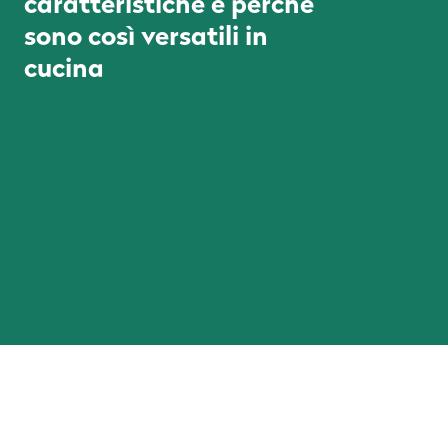
caratteristiche e perché
sono così versatili in
cucina