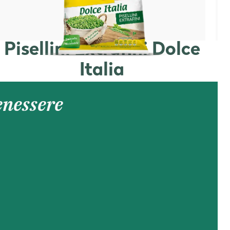
Pisellini Extrafini Dolce
Italia
enessere