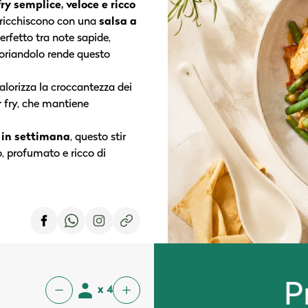
 fry semplice, veloce e ricco
 arricchiscono con una
salsa a
perfetto tra note sapide,
coriandolo rende questo
lorizza la croccantezza dei
ir fry, che mantiene
e in settimana
, questo stir
o, profumato e ricco di
P
x 4