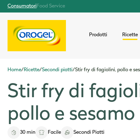
Consumatori
Food Service
Prodotti
Ricette
Home
/
Ricette
/
Secondi piatti
/
Stir fry di fagiolini, pollo e 
Stir fry di fagiol
pollo e sesamo
30 min
Facile
Secondi Piatti