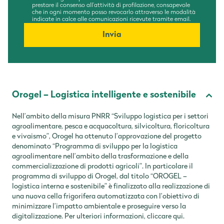
prestare il consenso all’attività di profilazione, consapevole
che in ogni momento posso revocarlo attraverso le modalità
indicate in calce alle comunicazioni ricevute tramite email.
Invia
Orogel – Logistica intelligente e sostenibile
Nell’ambito della misura PNRR “Sviluppo logistica per i settori
agroalimentare, pesca e acquacoltura, silvicoltura, floricoltura
e vivaismo”, Orogel ha ottenuto l’approvazione del progetto
denominato “Programma di sviluppo per la logistica
agroalimentare nell’ambito della trasformazione e della
commercializzazione di prodotti agricoli”. In particolare il
programma di sviluppo di Orogel, dal titolo “OROGEL –
logistica interna e sostenibile” è finalizzato alla realizzazione di
una nuova cella frigorifera automatizzata con l’obiettivo di
minimizzare l’impatto ambientale e proseguire verso la
digitalizzazione. Per ulteriori informazioni,
cliccare qui
.