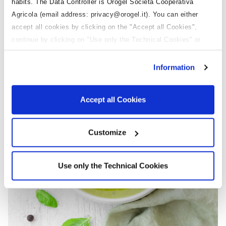
habits. The Data Controller is Orogel Società Cooperativa
Agricola (email address: privacy@orogel.it). You can either
accept all cookies by clicking on the "Accept all Cookies",
continue by clicking on "Use only the Technical Cookies" or
manage your preferences clicking on "Customize". Click here to
read more about our
Privacy Policy
and
Cookie Policy
.
Information
Accept all Cookies
Customize
Use only the Technical Cookies