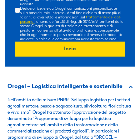
in ogni momento posso revocarlo dalle comunicazioni
ricevute.
Desidero ricevere da Orogel comunicazioni personalizzate
sulla base dei miei interessi. A tal fine dichiaro di avere più di
16 anni, di aver letto le informazioni sul
trattamento dei dati
personali
ai sensi dell’art.13 dl Reg. UE 2016/679 fornitemi dalla
stessa Orogel in qualità di titolare del trattamento e di
prestare il consenso all’attività di profilazione, consapevole
che in ogni momento posso revocarlo attraverso le modalità
indicate in calce alle comunicazioni ricevute tramite email.
Invia
Orogel – Logistica intelligente e sostenibile
Nell’ambito della misura PNRR “Sviluppo logistica per i settori
agroalimentare, pesca e acquacoltura, silvicoltura, floricoltura
e vivaismo”, Orogel ha ottenuto l’approvazione del progetto
denominato “Programma di sviluppo per la logistica
agroalimentare nell’ambito della trasformazione e della
commercializzazione di prodotti agricoli”. In particolare il
programma di sviluppo di Orogel, dal titolo “OROGEL –